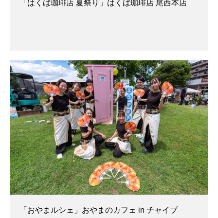
「はくば珈琲店 夏祭り」はくば珈琲店 尾西本店
「おやまルシェ」おやまのカフェ in チャイブ