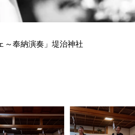
ェ～奉納演奏」堤治神社