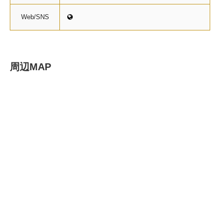
Web/SNS
周辺MAP