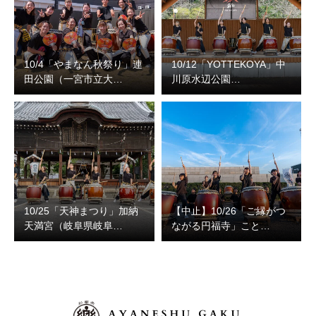
10/4「やまなん秋祭り」連
10/12「YOTTEKOYA」中
田公園（一宮市立大…
川原水辺公園…
10/25「天神まつり」加納
【中止】10/26「ご縁がつ
天満宮（岐阜県岐阜…
ながる円福寺」こと…