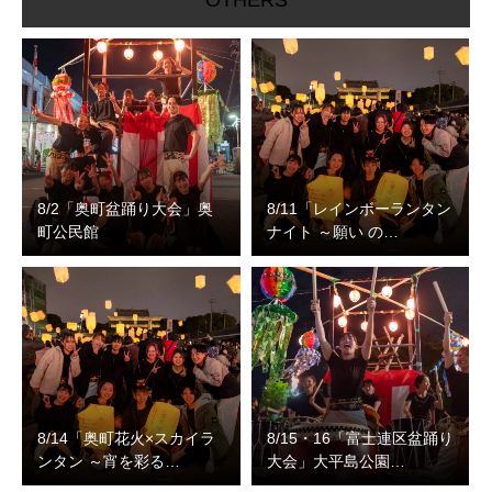
8/2「奥町盆踊り大会」奥
8/11「レインボーランタン
町公民館
ナイト ～願い の…
8/14「奥町花火×スカイラ
8/15・16「富士連区盆踊り
ンタン ～宵を彩る…
大会」大平島公園…