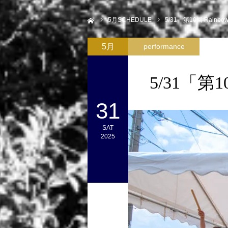
ホーム
5
月SCHEDULE
5/31「第10回 Rai
5月
performance
5/31「第
31
SAT
2025